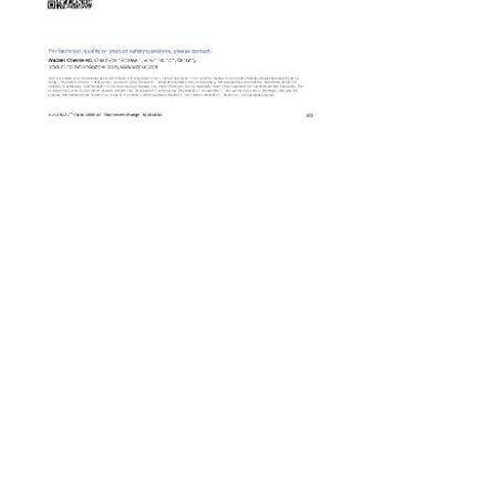
0
分享到：
前一个：
瓦克食品级高透明高抗撕硅胶
ꄴ
ELASTOSIL® plus R4000/60
后一个：
瓦克硅胶ELASTOSIL® plus
ꄲ
R4000/40MH-欧美多国食品级认证
产品说明
1、无毒：本公司所销售的产品都可通过欧盟的
ROHS六项（铅、镉、汞、六价铬、PBB、PBDE），
不含有毒物质。
2、急救措施