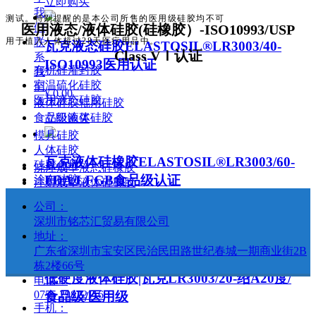
立即购买
我
测试。特别提醒的是本公司所售的医用级硅胶均不可
们
医用液态/液体硅胶(硅橡胶）-ISO10993/USP
用于植入人体超过28天医疗用品中。
联
瓦克液态硅胶ELASTOSIL®LR3003/40-
Class VＩ认证
系
ISO10993医用认证
有机硅灌封胶
我
室温硫化硅胶
们
¥ 0.00
医用液态硅胶
液体硅胶辊用硅胶
食品级液体硅胶
立即购买
模具硅胶
人体硅胶
瓦克液体硅橡胶ELASTOSIL®LR3003/60-
硅胶色母
浇注成型液态硅橡胶
FDA/LFGB食品级认证
涂布硅胶
注射成型液体硅橡胶
公司：
¥ 0.00
深圳市铭芯汇贸易有限公司
立即购买
地址：
广东省深圳市宝安区民治民田路世纪春城一期商业街2B
栋2楼66号
低硬度液体硅胶|瓦克LR3003/20-绍A20度/
电话：
0755 29822116
食品级/医用级
手机：