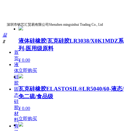
深圳市铭芯汇贸易有限公司Shenzhen mingxinhui Trading Co., Ltd
끀
液体硅橡胶|瓦克硅胶LR3038/X0K1MDZ系
ꁲ
列-医用级原料
首
页
¥ 0.00
液
立即购买
体
硅
胶
瓦克硅橡胶ELASTOSIL®LR5040/60-液态/
固
态
免二硫/食品级
硅
胶
¥ 0.00
材
立即购买
料
有