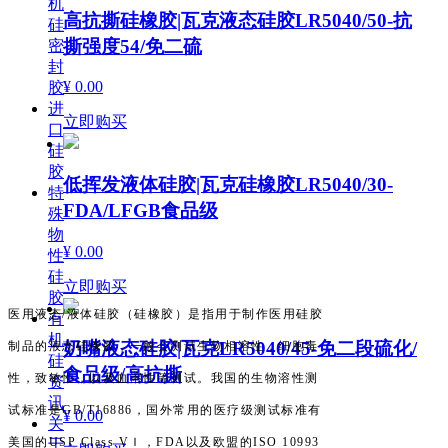
机
高抗撕硅橡胶|瓦克液态硅胶LR5040/50-抗
硅
撕强度54/免二硫
密
封
¥ 0.00
胶
进
立即购买
口
硅
胶
低挥发液体硅胶|瓦克硅橡胶LR5040/30-
特
FDA/LFGB食品级
殊
物
¥ 0.00
性
硅
立即购买
胶
医用液态/液体硅胶（硅橡胶）是指用于制作医用硅胶
有
机
奶嘴液态硅胶|瓦克LR5040/45-免二段硫化/
制品的液态硅橡胶，一般会测试生物相溶性，细胞毒
硅
食品级/高抗撕
性，致敏性，以及血溶性等测试。我国的生物溶性测
资
讯
试标准是GB/T16886，国外常用的医疗级测试标准有
¥ 0.00
关
美国的USP Class VＩ，FDA以及欧盟的ISO 10993
于