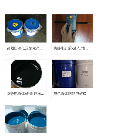
迈图出油低压缩永久变形液态硅胶LSR3366/50-自润滑
防静电硅胶-液态/表面电阻10⁶-10⁹|显影辊硅胶原料
防静电液体硅胶(硅橡胶)-表面电阻10⁶-10⁹/易流动/黑色
灰色液体防静电硅橡胶-表面电阻10⁶-10⁹/易流动