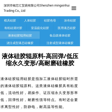
深圳市铭芯汇贸易有限公司Shenzhen mingxinhui
끀
Trading Co., Ltd
模具硅胶
人体硅胶
硅胶色母
涂布硅胶
有机硅灌封胶
室温硫化硅胶
医用液态硅胶
液体硅胶辊用硅胶
食品级液体硅胶
浇注成型液态硅橡胶
注射成型液体硅橡胶
液体硅胶辊原料-高回弹/低压
缩永久变形/高耐磨硅橡胶
液体硅胶辊用硅胶是指加工液体硅胶辊时所需
的液体硅胶辊原料。这类液体硅橡胶具有粘度
低，流动性好，易操作、证压缩永久变形形率
低，回弹性好，耐磨性强等特点。有时还会要
求离型性好，防静电，耐高温等性能。