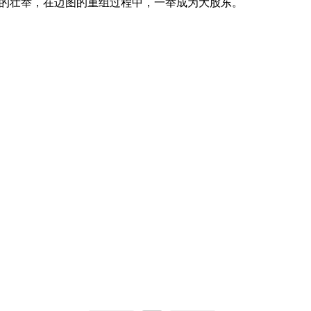
的壮举，在迈图的重组过程中，一举成为大股东。