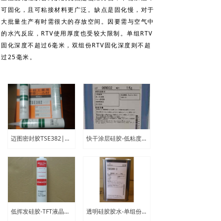
可固化，且可粘接材料更广泛。缺点是固化慢，对于
大批量生产有时需很大的存放空间。因要需与空气中
的水汽反应，RTV使用厚度也受较大限制。单组RTV
固化深度不超过6毫米，双组份RTV固化深度则不超
过25毫米。
迈图密封胶TSE382|室温硫化/快表干/不流动有机硅密封胶
快干涂层硅胶-低粘度/阻燃/室温快干|迈图硅胶ECC3010
低挥发硅胶-TFT液晶显示模组封装用|迈图硅胶ECS0601-B
透明硅胶胶水-单组份/易流动|迈图有机硅密封胶TSE399-C