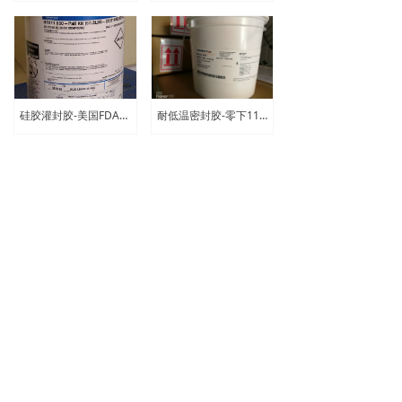
硅胶灌封胶-美国FDA食品级|迈图有机硅灌封胶RTV11
耐低温密封胶-零下115℃持续工作|迈图密封硅胶RTV577
食品级密封胶-FDA/USDA/NSF认证|迈图有机硅胶RTV103
迈图硅胶粘接剂|Momentive硅胶粘合剂TSE382-C-室温硫化
上一页
1
/
5
下一页
公司：
深圳市铭芯汇贸易有限公司
地址：
广东省深圳市宝安区民治民田路世纪春城一期
商业街2B栋2楼66号