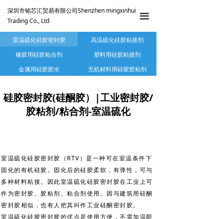
深圳市铭芯汇贸易有限公司Shenzhen mingxinhui
끀
Trading Co., Ltd
室温硫化硅胶密封胶
高温硫化硅胶粘接剂
橡胶用硅胶粘合剂
塑料用硅胶粘接剂
金属用硅胶胶水
无机材料用硅胶胶粘剂
硅胶密封胶(硅酮胶）|工业密封胶/
胶粘剂/粘合剂-室温硫化
室温硫化硅胶密封胶（RTV）是一种可在室温条件下
固化的有机硅胶。固化后的硅胶柔软，有弹性，可与
多种材料粘接。因此室温硫化硅胶密封胶在工业上可
作为密封胶、胶粘剂、粘合剂使用。因与建筑用硅酮
密封胶相似，也有人把其叫作工业硅酮密封胶。
室温硫化硅胶密封胶的优点是使用方便，不需加温即