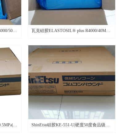
00/50-
瓦克硅胶ELASTOSIL® plus R4000/40MH-
欧美多国食品级认证
5MPa|信
ShinEtsu硅胶KE-551-U|硬度50度食品级高
强度气相硅橡胶