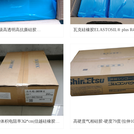
级高透明高抗撕硅胶
瓦克硅橡胶ELASTOSIL® plus R40
L® plus R4000/60
高透明/高抗撕材料
体积电阻率3Ω*cm|信越硅橡胶原
高硬度气相硅胶-硬度79度/拉伸10.
1M-U
越硅橡胶KE-581-U