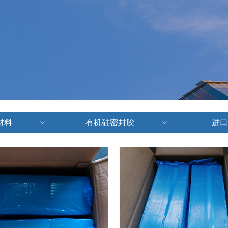
材料
有机硅密封胶
进口
ꀁ
ꀁ