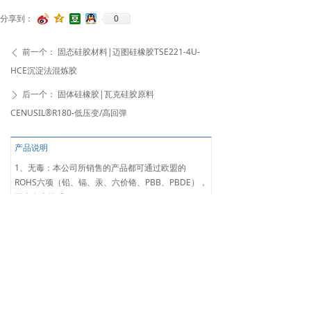
0
分享到：
前一个：
固态硅胶材料|迈图硅橡胶TSE221-4U-
ꄴ
HCE沉淀法混炼胶
后一个：
固体硅橡胶|瓦克硅胶原料
ꄲ
CENUSIL®R180-低压变/高回弹
产品说明
1、无毒：本公司所销售的产品都可通过欧盟的
ROHS六项（铅、镉、汞、六价铬、PBB、PBDE），
不含有毒物质。
2、急救措施
吸入:若吸入，转移患者至空气新鲜处并就医。
皮肤接触:用大量肥皂和水清洗。 如症状出现，就
医。
眼睛接触:如果不小心接触到眼睛，立刻用大量的水
冲洗，并进行治疗。
吞食:勿催吐 伤者昏迷不醒时，严禁给饮任何食物。