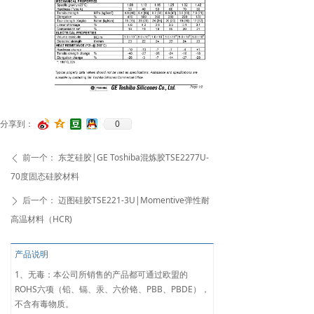
0
分享到：
前一个：
东芝硅胶|GE Toshiba混炼胶TSE2277U-
ꄴ
70度固态硅胶材料
后一个：
迈图硅胶TSE221-3U|Momentive弹性耐
ꄲ
高温材料（HCR)
产品说明
1、无毒：本公司所销售的产品都可通过欧盟的
ROHS六项（铅、镉、汞、六价铬、PBB、PBDE），
不含有毒物质。