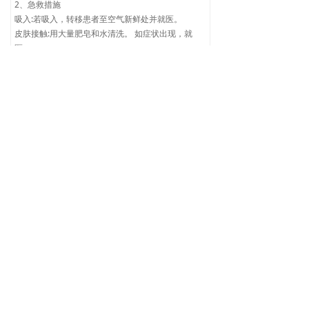
2、急救措施
吸入:若吸入，转移患者至空气新鲜处并就医。
皮肤接触:用大量肥皂和水清洗。 如症状出现，就
医。
眼睛接触:如果不小心接触到眼睛，立刻用大量的水
冲洗，并进行治疗。
吞食:勿催吐 伤者昏迷不醒时，严禁给饮任何食物。
如果症状持续，就医治疗。
给医治人员的提示最重要的急性和迟发效应及主要症
状:未知
3、消防措施
灭火方法及灭火剂:泡沫、干粉或二氧化碳。
特殊的灭火程序:喷水冷却暴露于火场的容器。 移去
可燃物。使用上述列出的灭火介质灭火。
消防人员的特殊保护设备:发生火灾时，使用自给式
呼吸设备并穿全身防护服。
4、操作处置与储存
操作
安全操作注意事项:必须防止静电和火花的产生。
防火防爆注意事项:远离火源-禁止吸烟。
储存
储存的基本条件和要求:容器密闭，储存于黑暗、阴