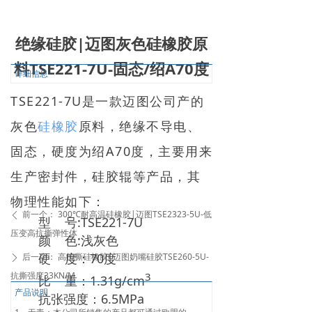
绝缘硅胶|迈图灰色硅橡胶原
料TSE221-7U-固态/绍A70度
详细信息
TSE221-7U是一款迈图公司产的
灰色
硅橡胶
原料，绝缘不导电、
固态，硬度为绍A70度，主要用来
生产密封件，硅胶辊等产品，其
物理性能如下：
前一个：
300℃耐高温硅橡胶|迈图TSE2323-5U-低
ꄴ
型 号:TSE221-7U
压变高抗撕弹性体
颜 色:浅灰色
硬 度：70度
后一个：
高抗撕硅橡胶|迈图奶嘴硅胶TSE260-5U-
ꄲ
抗撕强度33KN/M
3
比 重：1.31g/cm
产品说明
抗张强度：6.5MPa