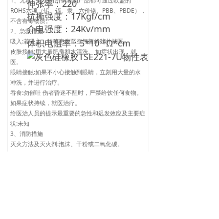
1、无毒：本公司所销售的产品都可通过欧盟的
伸张率：220
ROHS六项（铅、镉、汞、六价铬、PBB、PBDE），
抗撕强度：17Kgf/cm
不含有毒物质。
介电强度：24Kv/mm
2、急救措施
体积电阻率：5*10
Ω*cm
吸入:若吸入，转移患者至空气新鲜处并就医。
14
皮肤接触:用大量肥皂和水清洗。 如症状出现，就
医。
眼睛接触:如果不小心接触到眼睛，立刻用大量的水
冲洗，并进行治疗。
吞食:勿催吐 伤者昏迷不醒时，严禁给饮任何食物。
如果症状持续，就医治疗。
给医治人员的提示最重要的急性和迟发效应及主要症
状:未知
3、消防措施
灭火方法及灭火剂:泡沫、干粉或二氧化碳。
特殊的灭火程序:喷水冷却暴露于火场的容器。 移去
可燃物。使用上述列出的灭火介质灭火。
消防人员的特殊保护设备:发生火灾时，使用自给式
呼吸设备并穿全身防护服。
4、操作处置与储存
操作
安全操作注意事项:必须防止静电和火花的产生。