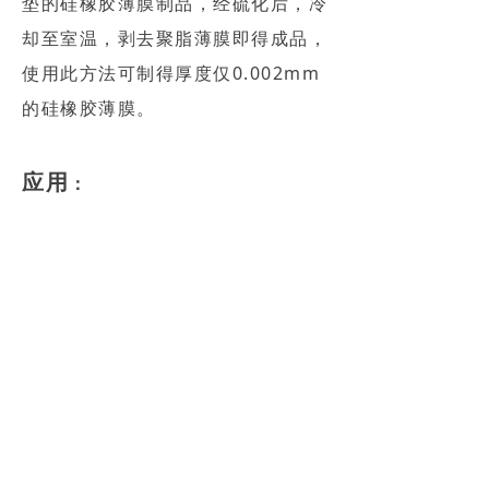
垫的硅橡胶薄膜制品，经硫化后，冷
却至室温，剥去聚脂薄膜即得成品，
使用此方法可制得厚度仅0.002mm
的硅橡胶薄膜。
应用
：
总的来说，压延工艺是种高效、适合
大批量生产硅胶制品的成型工艺。硅
胶压延成型后可广泛应用于电子、电
器、能源等行业。例如硅胶压延技术
可以将硅片、电池片、亚克力板等材
料粘合在一起，制成高效太阳能电池
板。此技术还能提高电池板的均匀度