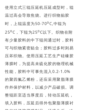
使用立式三辊压延机压延成型时，辊
温过高会导致焦烧。进行织物贴胶
o
时，上辊温度为50-70
C,中辊为
o
o
25
C，下辊为25
C以下。织物在附
有少量胶料的中下辊间通过时，胶料
可与织物紧密贴合；胶料过多时则易
压坏织物。使用压延工艺生产硅橡胶
薄膜时，为提高未硫化胶的物理机械
性能，胶料中可事先混入0.2-1.0%
的聚四氟乙烯粉，还应采用聚脂薄膜
作外保护材料，以减少产品破损。调
整辊距至适当厚度后，转动压延机，
填入胶料，压延后得外包聚脂薄膜衬